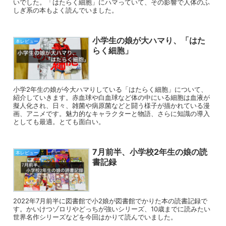
いでした。「はたらく細胞」にハマっていて、その影響で人体のふ
しぎ系の本もよく読んでいました。
小学生の娘が大ハマり、「はた
本レビュー
らく細胞」
小学2年生の娘が今大ハマりしている「はたらく細胞」について、
紹介していきます。赤血球や白血球など体の中にいる細胞は血液が
擬人化され、日々、雑菌や病原菌などと闘う様子が描かれている漫
画、アニメです。魅力的なキャラクターと物語、さらに知識の導入
としても最適。とても面白い。
7月前半、小学校2年生の娘の読
本レビュー
書記録
2022年7月前半に図書館で小2娘が図書館でかりた本の読書記録で
す。かいけつゾロリやどっちが強いシリーズ、10歳までに読みたい
世界名作シリーズなどを今回はかりて読んでいました。